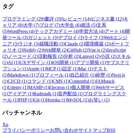
タグ
プログラミング
(
29
)
書評
(
19
)
レビュー
(
14
)
ビジネス書
(
12
)
キ
ャリア
(
8
)
大学
(
7
)
ブログ
(
7
)
大学生
(
6
)
就活
(
5
)
文系
(
5
)
WordPress
(
4
)
テックアカデミー
(
4
)
学習方法
(
4
)
アート
(
4
)
開
発ツール
(
3
)
ガジェット
(
3
)
デプロイ
(
3
)
ライフ
(
3
)
Webエンジ
ニア
(
3
)
ラジオ
(
3
)
就職活動
(
3
)
Claude
(
2
)
環境構築
(
2
)
ポートフ
ォリオ
(
2
)
Netlify
(
2
)
Web開発
(
2
)
GitHub
(
2
)
Vue.js
(
2
)
JavaScript
(
2
)
ノーコード
(
2
)
活動報告
(
2
)
分析
(
2
)
Laravel
(
2
)
小説
(
2
)
スキル
(
1
)
AI
(
1
)
UXデザイン
(
1
)
iOS開発
(
1
)
アプリ開発
(
1
)
サブスクリ
プション
(
1
)
Apple
(
1
)
MCP
(
1
)
設定
(
1
)
Mac
(
1
)
テスト
(
1
)
Markdown
(
1
)
プロフィール
(
1
)
自己紹介
(
1
)
経歴
(
1
)
Next.js
(
1
)
CI/CD
(
1
)
コマンド
(
1
)
CMS
(
1
)
Contentful
(
1
)
JAMstack
(
1
)
Udemy
(
1
)
MAMP
(
1
)
Electron
(
1
)
個人開発
(
1
)
Webサービス
(
1
)
アイデア
(
1
)
Radiotalk
(
1
)
音声配信
(
1
)
プログラミングスク
ール
(
1
)
PHP
(
1
)
Git
(
1
)
Heroku
(
1
)
MySQL
(
1
)
お笑い
(
1
)
バッチャンネル
X
n
プライバシーポリシー
お問い合わせ
サイトマップ
RSS