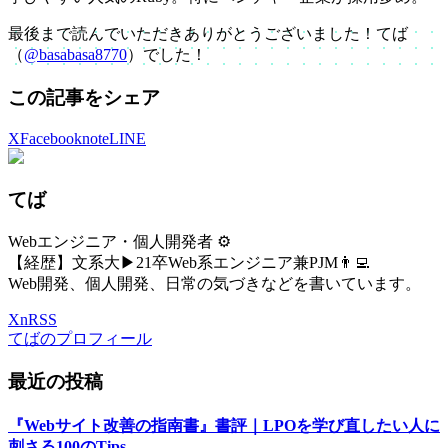
最後まで読んでいただきありがとうございました！てば
（
@basabasa8770
）でした！
この記事をシェア
X
Facebook
note
LINE
てば
Webエンジニア・個人開発者 ⚙️
【経歴】文系大▶21卒Web系エンジニア兼PJM👨‍💻
Web開発、個人開発、日常の気づきなどを書いています。
X
n
RSS
てばのプロフィール
最近の投稿
『Webサイト改善の指南書』書評｜LPOを学び直したい人に
刺さる100のTips