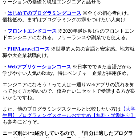
ケーションの基礎と現役エンジニアと話せる
・
はじめてのプログラミングコース
※全くの初心者向け。
価格低め。まずはプログラミングの癖をつけたい人向け
・
フロントエンドコース
※2020年満足度1位のフロントエン
ドエンジニアになれる。フリーランスや副業でも使える。
・
PHP/Laravelコース
※世界的人気の言語と安定感。地方就
職や大企業就職向け。
・
Webアプリケーションコース
※日本でできた言語だから
学びやすい人気のRuby。特にベンチャー企業が採用多め。
エンジニアになろう！って人は一通りWebアプリの流れを知
っておく方が強いので、僕みたいにセットで受講する方が良
いかもですね。
また、他のプログラミングスクールと比較したい方は
【大学
生用】プログラミングスクールおすすめ【無料・学割あり】
も参考にどうぞ。
ニーズ別に4つ紹介しているので、『自分に適したプログラ