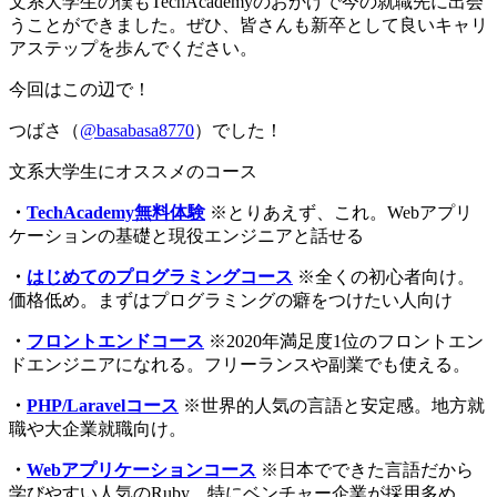
文系大学生の僕もTechAcademyのおかげで今の就職先に出会
うことができました。ぜひ、皆さんも新卒として良いキャリ
アステップを歩んでください。
今回はこの辺で！
つばさ（
@basabasa8770
）でした！
文系大学生にオススメのコース
・
TechAcademy無料体験
※とりあえず、これ。Webアプリ
ケーションの基礎と現役エンジニアと話せる
・
はじめてのプログラミングコース
※全くの初心者向け。
価格低め。まずはプログラミングの癖をつけたい人向け
・
フロントエンドコース
※2020年満足度1位のフロントエン
ドエンジニアになれる。フリーランスや副業でも使える。
・
PHP/Laravelコース
※世界的人気の言語と安定感。地方就
職や大企業就職向け。
・
Webアプリケーションコース
※日本でできた言語だから
学びやすい人気のRuby。特にベンチャー企業が採用多め。