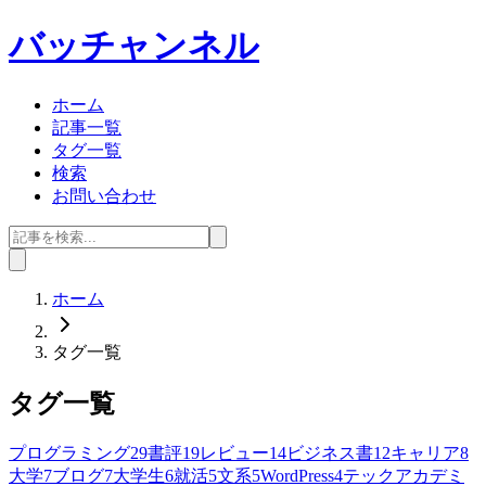
バッチャンネル
ホーム
記事一覧
タグ一覧
検索
お問い合わせ
ホーム
タグ一覧
タグ一覧
プログラミング
29
書評
19
レビュー
14
ビジネス書
12
キャリア
8
大学
7
ブログ
7
大学生
6
就活
5
文系
5
WordPress
4
テックアカデミ