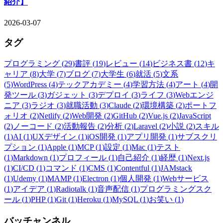
紹介】
2026-03-07
タグ
プログラミング
(
29
)
書評
(
19
)
レビュー
(
14
)
ビジネス書
(
12
)
キ
ャリア
(
8
)
大学
(
7
)
ブログ
(
7
)
大学生
(
6
)
就活
(
5
)
文系
(
5
)
WordPress
(
4
)
テックアカデミー
(
4
)
学習方法
(
4
)
アート
(
4
)
開
発ツール
(
3
)
ガジェット
(
3
)
デプロイ
(
3
)
ライフ
(
3
)
Webエンジ
ニア
(
3
)
ラジオ
(
3
)
就職活動
(
3
)
Claude
(
2
)
環境構築
(
2
)
ポートフ
ォリオ
(
2
)
Netlify
(
2
)
Web開発
(
2
)
GitHub
(
2
)
Vue.js
(
2
)
JavaScript
(
2
)
ノーコード
(
2
)
活動報告
(
2
)
分析
(
2
)
Laravel
(
2
)
小説
(
2
)
スキル
(
1
)
AI
(
1
)
UXデザイン
(
1
)
iOS開発
(
1
)
アプリ開発
(
1
)
サブスクリ
プション
(
1
)
Apple
(
1
)
MCP
(
1
)
設定
(
1
)
Mac
(
1
)
テスト
(
1
)
Markdown
(
1
)
プロフィール
(
1
)
自己紹介
(
1
)
経歴
(
1
)
Next.js
(
1
)
CI/CD
(
1
)
コマンド
(
1
)
CMS
(
1
)
Contentful
(
1
)
JAMstack
(
1
)
Udemy
(
1
)
MAMP
(
1
)
Electron
(
1
)
個人開発
(
1
)
Webサービス
(
1
)
アイデア
(
1
)
Radiotalk
(
1
)
音声配信
(
1
)
プログラミングスク
ール
(
1
)
PHP
(
1
)
Git
(
1
)
Heroku
(
1
)
MySQL
(
1
)
お笑い
(
1
)
バッチャンネル