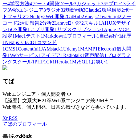
ー
4
学習方法
4
アート
4
開発ツール
3
ガジェット
3
デプロイ
3
ライ
フ
3
Webエンジニア
3
ラジオ
3
就職活動
3
Claude
2
環境構築
2
ポー
トフォリオ
2
Netlify
2
Web開発
2
GitHub
2
Vue.js
2
JavaScript
2
ノー
コード
2
活動報告
2
分析
2
Laravel
2
小説
2
スキル
1
AI
1
UXデザイ
ン
1
iOS開発
1
アプリ開発
1
サブスクリプション
1
Apple
1
MCP
1
設定
1
Mac
1
テスト
1
Markdown
1
プロフィール
1
自己紹介
1
経歴
1
Next.js
1
CI/CD
1
コマンド
1
CMS
1
Contentful
1
JAMstack
1
Udemy
1
MAMP
1
Electron
1
個人開
発
1
Webサービス
1
アイデア
1
Radiotalk
1
音声配信
1
プログラミ
ングスクール
1
PHP
1
Git
1
Heroku
1
MySQL
1
お笑い
1
てば
Webエンジニア・個人開発者 ⚙️
【経歴】文系大▶21卒Web系エンジニア兼PJM👨‍💻
Web開発、個人開発、日常の気づきなどを書いています。
X
n
RSS
てばのプロフィール
最近の投稿